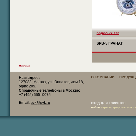
подробнее >>>
SPB-5 ГРАНАТ
наверх
О КОМПАНИИ
ПРОДУКЦ
Наш адрес:
127083, Москва, ул. Юннатов, дом 18,
офис 209.
Справочные телефоны в Москве:
+7 (495) 665–0075
Email:
evk@evk.ru
вход для клиентов
войти
зарегистрироваться
з