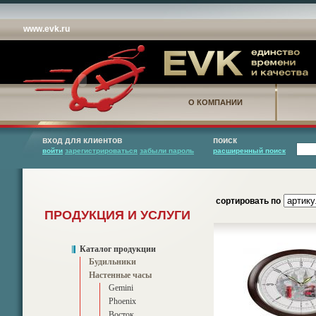
www.evk.ru
О КОМПАНИИ
вход для клиентов
поиск
войти
зарегистрироваться
забыли пароль
расширенный поиск
сортировать по
ПРОДУКЦИЯ И УСЛУГИ
Каталог продукции
Будильники
Настенные часы
Gemini
Phoenix
Восток