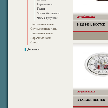
Города мира
Гранат
Vostok Westminster
подробнее >>>
Часы с кукушкой
Настольные часы
B 123143 L ВОСТОК
Скульптурные часы
Напольные часы
Наручные часы
Спорт
Доставка
подробнее >>>
B 123244 L ВОСТОК